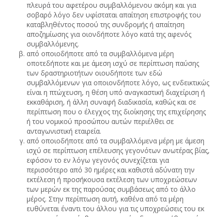
πλευρά του αφετέρου συμβαλλόμενου ακόμη και για
σοβαρό λόγο δεν υφίσταται απαίτηση επιστροφής του
καταβληθέντος ποσού της συνδρομής ή απαίτηση
αποζημίωσης για οιονδήποτε λόγο κατά της αφενός
συμβαλλόμενης.
από οποιοδήποτε από τα συμβαλλόμενα μέρη
οποτεδήποτε και με άμεση ισχύ σε περίπτωση παύσης
των δραστηριοτήτων οιουδήποτε των εδώ
συμβαλλόμενων για οποιονδήποτε λόγο, ως ενδεικτικώς
είναι η πτώχευση, η θέση υπό αναγκαστική διαχείριση ή
εκκαθάριση, ή άλλη συναφή διαδικασία, καθώς και σε
περίπτωση που ο έλεγχος της διοίκησης της επιχείρησης
ή του νομικού προσώπου αυτών περιέλθει σε
ανταγωνιστική εταιρεία.
από οποιοδήποτε από τα συμβαλλόμενα μέρη με άμεση
ισχύ σε περίπτωση επέλευσης γεγονότων ανωτέρας βίας,
εφόσον το εν λόγω γεγονός συνεχίζεται για
περισσότερο από 30 ημέρες και καθιστά αδύνατη την
εκτέλεση ή προσήκουσα εκτέλεση των υποχρεώσεων
των μερών εκ της παρούσας συμβάσεως από το άλλο
μέρος. Στην περίπτωση αυτή, καθένα από τα μέρη
ευθύνεται έναντι του άλλου για τις υποχρεώσεις του εκ