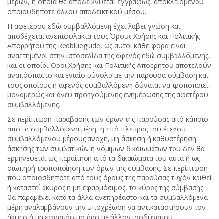
μερών, η οποία θα αποδεικνύεται εγγράφως, αποκλειομένου
οποιουδήποτε άλλου αποδεικτικού μέσου.
Η αφετέρου εδώ συμβαλλόμενη έχει λάβει γνώση και
αποδέχεται ανεπιφύλακτα τους Όρους Χρήσης και Πολιτικής
Απορρήτου της Redblueguide, ως αυτοί κάθε φορά είναι
αναρτημένοι στην ιστοσελίδα της αφενός εδώ συμβαλλόμενης,
και οι οποίοι Όροι Χρήσης και Πολιτικής Απορρήτου αποτελούν
αναπόσπαστο και ενιαίο σύνολο με την παρούσα σύμβαση και
τους οποίους η αφενός συμβαλλόμενη δύναται να τροποποιεί
μονομερώς και άνευ προηγούμενης ενημέρωσης της αφετέρου
συμβαλλόμενης.
Σε περίπτωση παράβασης των όρων της παρούσας από κάποιο
από τα συμβαλλόμενα μέρη, η από πλευράς του έτερου
συμβαλλόμενου μέρους ανοχή, μη άσκηση ή καθυστέρηση
άσκησης των συμβατικών ή νόμιμων δικαιωμάτων του δεν θα
ερμηνεύεται ως παραίτηση από τα δικαιώματα του αυτά ή ως
σιωπηρή τροποποίηση των όρων της σύμβασης. Σε περίπτωση
που οποιοσδήποτε από τους όρους της παρούσας τυχόν κριθεί
ή καταστεί άκυρος ή μη εφαρμόσιμος, το κύρος της σύμβασης
θα παραμένει κατά τα άλλα ανεπηρέαστο και τα συμβαλλόμενα
μέρη αναλαμβάνουν την υποχρέωση να αντικαταστήσουν τον
άκυρο ή μη εφαρμόσιμο όρο με άλλον ισοδύναμου