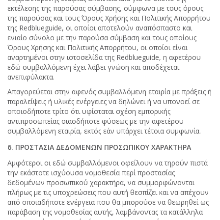
εκτέλεσης της παρούσας σύμβασης, σύμφωνα με τους όρους
της παρούσας και τους Όρους Χρήσης και Πολιτικής Απορρήτου
της Redblueguide, οι οποίοι αποτελούν αναπόσπαστο και
ενιαίο σύνολο με την παρούσα σύμβαση και τους οποίους
Όρους Χρήσης και Πολιτικής Απορρήτου, οι οποίοι είναι
αναρτημένοι στην ιστοσελίδα της Redblueguide, η αφετέρου
εδώ συμβαλλόμενη έχει λάβει γνώση και αποδέχεται
ανεπιφύλακτα.
Απαγορεύεται στην αφενός συμβαλλόμενη εταιρία με πράξεις ή
παραλείψεις ή υλικές ενέργειες να δηλώνει ή να υπονοεί σε
οποιοδήποτε τρίτο ότι υφίσταται σχέση εμπορικής
αντιπροσωπείας οιασδήποτε φύσεως με την αφετέρου
συμβαλλόμενη εταιρία, εκτός εάν υπάρχει τέτοια συμφωνία.
6. ΠΡΟΣΤΑΣΙΑ ΔΕΔΟΜΕΝΩΝ ΠΡΟΣΩΠΙΚΟΥ ΧΑΡΑΚΤΗΡΑ
Αμφότεροι οι εδώ συμβαλλόμενοι οφείλουν να τηρούν πιστά
την εκάστοτε ισχύουσα νομοθεσία περί προστασίας
δεδομένων προσωπικού χαρακτήρα, να συμμορφώνονται
πλήρως με τις υποχρεώσεις που αυτή θεσπίζει και να απέχουν
από οποιαδήποτε ενέργεια που θα μπορούσε να θεωρηθεί ως
παράβαση της νομοθεσίας αυτής, λαμβάνοντας τα κατάλληλα