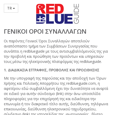
TR
ΓΕΝΙΚΟΙ ΟΡΟΙ ΣΥΝΑΛΛΑΓΩΝ
Οι παρόντες Γενικοί Όροι Συναλλαγών αποτελούν
αναπόσπαστο τμήμα των Συμβάσεων Συνεργασίας που
συνάπτει η redblueguide με τους αντισυμβαλλόμενούς της για
την προβολή και προώθηση των προϊόντων και υπηρεσιών
τους μέσω της ηλεκτρονικής πλατφόρμας της redblueguide.
1. ΔΙΑΔΙΚΑΣΙΑ ΕΓΓΡΑΦΗΣ, ΠΡΟΒΟΛΗΣ ΚΑΙ ΠΡΟΩΘΗΣΗΣ
Με την υπογραφή της παρούσας και την αποδοχή των Όρων
Χρήσης και Πολιτικής Απορρήτου της redblueguide.com, η
αφετέρου εδώ συμβαλλόμενη έχει την δυνατότητα να αναρτά
σε ειδικό για αυτήν σύνδεσμο (link) στην άνω ιστοσελίδα
πληροφορίες για την επιχείρησή της και ειδικότερα την
επωνυμία ή τον διακριτικό τίτλο αυτής, διεύθυνση, τηλέφωνα
επικοινωνίας, διεύθυνση ηλεκτρονικού ταχυδρομείου,
σύνδεσμο (link) της ιστοσελίδας της, φωτογραφίες , βίντεο,