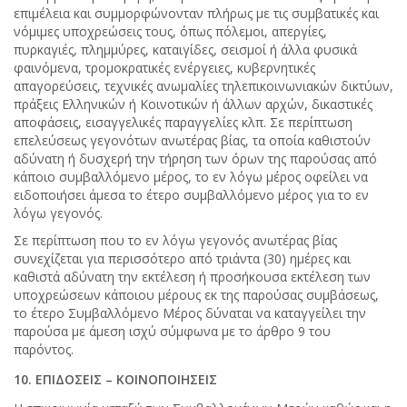
επιμέλεια και συμμορφώνονταν πλήρως με τις συμβατικές και
νόμιμες υποχρεώσεις τους, όπως πόλεμοι, απεργίες,
πυρκαγιές, πλημμύρες, καταιγίδες, σεισμοί ή άλλα φυσικά
φαινόμενα, τρομοκρατικές ενέργειες, κυβερνητικές
απαγορεύσεις, τεχνικές ανωμαλίες τηλεπικοινωνιακών δικτύων,
πράξεις Ελληνικών ή Κοινοτικών ή άλλων αρχών, δικαστικές
αποφάσεις, εισαγγελικές παραγγελίες κλπ. Σε περίπτωση
επελεύσεως γεγονότων ανωτέρας βίας, τα οποία καθιστούν
αδύνατη ή δυσχερή την τήρηση των όρων της παρούσας από
κάποιο συμβαλλόμενο μέρος, το εν λόγω μέρος οφείλει να
ειδοποιήσει άμεσα το έτερο συμβαλλόμενο μέρος για το εν
λόγω γεγονός.
Σε περίπτωση που το εν λόγω γεγονός ανωτέρας βίας
συνεχίζεται για περισσότερο από τριάντα (30) ημέρες και
καθιστά αδύνατη την εκτέλεση ή προσήκουσα εκτέλεση των
υποχρεώσεων κάποιου μέρους εκ της παρούσας συμβάσεως,
το έτερο Συμβαλλόμενο Μέρος δύναται να καταγγείλει την
παρούσα με άμεση ισχύ σύμφωνα με το άρθρο 9 του
παρόντος.
10. ΕΠΙΔΟΣΕΙΣ – ΚΟΙΝΟΠΟΙΗΣΕΙΣ