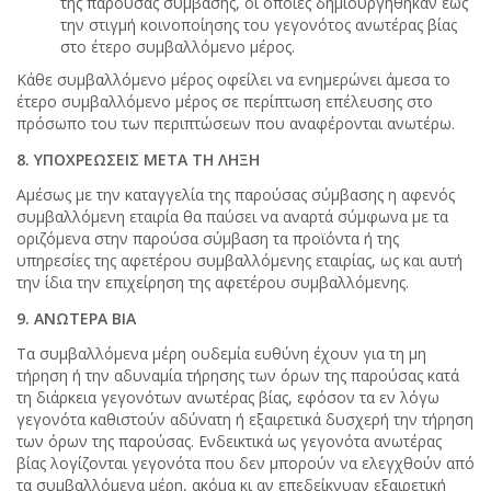
της παρούσας σύμβασης, οι οποίες δημιουργήθηκαν έως
την στιγμή κοινοποίησης του γεγονότος ανωτέρας βίας
στο έτερο συμβαλλόμενο μέρος.
Κάθε συμβαλλόμενο μέρος οφείλει να ενημερώνει άμεσα το
έτερο συμβαλλόμενο μέρος σε περίπτωση επέλευσης στο
πρόσωπο του των περιπτώσεων που αναφέρονται ανωτέρω.
8. ΥΠΟΧΡΕΩΣΕΙΣ ΜΕΤΑ ΤΗ ΛΗΞΗ
Αμέσως με την καταγγελία της παρούσας σύμβασης η αφενός
συμβαλλόμενη εταιρία θα παύσει να αναρτά σύμφωνα με τα
οριζόμενα στην παρούσα σύμβαση τα προϊόντα ή της
υπηρεσίες της αφετέρου συμβαλλόμενης εταιρίας, ως και αυτή
την ίδια την επιχείρηση της αφετέρου συμβαλλόμενης.
9. ΑΝΩΤΕΡΑ ΒΙΑ
Τα συμβαλλόμενα μέρη ουδεμία ευθύνη έχουν για τη μη
τήρηση ή την αδυναμία τήρησης των όρων της παρούσας κατά
τη διάρκεια γεγονότων ανωτέρας βίας, εφόσον τα εν λόγω
γεγονότα καθιστούν αδύνατη ή εξαιρετικά δυσχερή την τήρηση
των όρων της παρούσας. Ενδεικτικά ως γεγονότα ανωτέρας
βίας λογίζονται γεγονότα που δεν μπορούν να ελεγχθούν από
τα συμβαλλόμενα μέρη, ακόμα κι αν επεδείκνυαν εξαιρετική