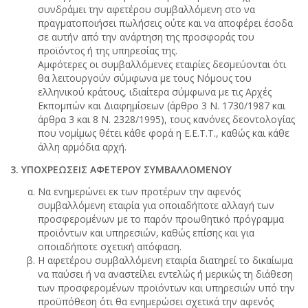
συνδράμει την αφετέρου συμβαλλόμενη στο να
πραγματοποιήσει πωλήσεις ούτε και να αποφέρει έσοδα
σε αυτήν από την ανάρτηση της προσφοράς του
προϊόντος ή της υπηρεσίας της.
Αμφότερες οι συμβαλλόμενες εταιρίες δεσμεύονται ότι
θα λειτουργούν σύμφωνα με τους Νόμους του
ελληνικού κράτους, ιδιαίτερα σύμφωνα με τις Αρχές
Εκπομπών και Διαφημίσεων (άρθρο 3 Ν. 1730/1987 και
άρθρα 3 και 8 Ν. 2328/1995), τους κανόνες δεοντολογίας
που νομίμως θέτει κάθε φορά η Ε.Ε.Τ.Τ., καθώς και κάθε
άλλη αρμόδια αρχή.
3. ΥΠΟΧΡΕΩΣΕΙΣ ΑΦΕΤΕΡΟΥ ΣΥΜΒΑΛΛΟΜΕΝΟΥ
Να ενημερώνει εκ των προτέρων την αφενός
συμβαλλόμενη εταιρία για οποιαδήποτε αλλαγή των
προσφερομένων με το παρόν προωθητικό πρόγραμμα
προϊόντων και υπηρεσιών, καθώς επίσης και για
οποιαδήποτε σχετική απόφαση.
Η αφετέρου συμβαλλόμενη εταιρία διατηρεί το δικαίωμα
να παύσει ή να αναστείλει εντελώς ή μερικώς τη διάθεση
των προσφερομένων προϊόντων και υπηρεσιών υπό την
προϋπόθεση ότι θα ενημερώσει σχετικά την αφενός