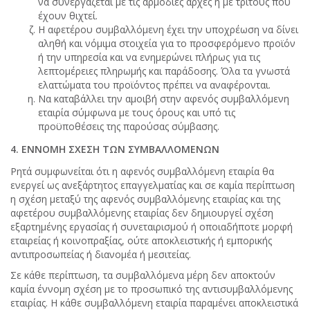
να συνεργάζεται με τις αρμόδιες αρχές ή με τρίτους που
έχουν θιχτεί.
Η αφετέρου συμβαλλόμενη έχει την υποχρέωση να δίνει
αληθή και νόμιμα στοιχεία για το προσφερόμενο προϊόν
ή την υπηρεσία και να ενημερώνει πλήρως για τις
λεπτομέρειες πληρωμής και παράδοσης. Όλα τα γνωστά
ελαττώματα του προϊόντος πρέπει να αναφέρονται.
Να καταβάλλει την αμοιβή στην αφενός συμβαλλόμενη
εταιρία σύμφωνα με τους όρους και υπό τις
προϋποθέσεις της παρούσας σύμβασης.
4. ΕΝΝΟΜΗ ΣΧΕΣΗ ΤΩΝ ΣΥΜΒΑΛΛΟΜΕΝΩΝ
Ρητά συμφωνείται ότι η αφενός συμβαλλόμενη εταιρία θα
ενεργεί ως ανεξάρτητος επαγγελματίας και σε καμία περίπτωση
η σχέση μεταξύ της αφενός συμβαλλόμενης εταιρίας και της
αφετέρου συμβαλλόμενης εταιρίας δεν δημιουργεί σχέση
εξαρτημένης εργασίας ή συνεταιρισμού ή οποιαδήποτε μορφή
εταιρείας ή κοινοπραξίας, ούτε αποκλειστικής ή εμπορικής
αντιπροσωπείας ή διανομέα ή μεσιτείας.
Σε κάθε περίπτωση, τα συμβαλλόμενα μέρη δεν αποκτούν
καμία έννομη σχέση με το προσωπικό της αντισυμβαλλόμενης
εταιρίας. Η κάθε συμβαλλόμενη εταιρία παραμένει αποκλειστικά