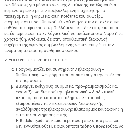
συνδέσμους για μέσα κοινωνικής δικτύωσης, καθώς και ένα
κείμενο σχετικό με την προβαλλόμενη επιχείρηση. Το
περιεχόμενο, η ακρίβεια και η ποιότητα του ανωτέρω
αναρτώμενου προωθητικού υλικού ανήκει στην αποκλειστική
ευθύνη της αφετέρου συμβαλλόμενης και δεν επιτρέπεται σε
καμία περίπτωση το εν λόγω υλικό να αντίκειται στο Νόμο ή τα
χρηστά ήθη. Απόκειται δε στην αποκλειστική διακριτική
ευχέρεια της αφενός συμβαλλόμενης να μην επιτρέψει την
ανάρτηση τέτοιου προωθητικού υλικού.
2. ΥΠΟΧΡΕΩΣΕΙΣ REDBLUEGUIDE
Προγραμματίζει και συντηρεί την ηλεκτρονική –
διαδικτυακή πλατφόρμα που απαιτείται για την εκτέλεση
της παρούσης.
Διενεργεί ελέγχους, ρυθμίσεις, προγραμματισμούς και
φροντίζει να διατηρεί την ηλεκτρονική – διαδικτυακή
πλατφόρμα σε κατάσταση πλήρους λειτουργίας,
εξαιρουμένων των περιπτώσεων λειτουργικής
αναβάθμισης της ηλεκτρονικής πλατφόρμας και τακτικής ή
έκτακτης συντήρησης αυτής.
Η Redblueguide σε καμία περίπτωση δεν υπόσχεται και
δεν εγγυάται ούτε με οιονδήποτε τρόπο υποχρεούται να