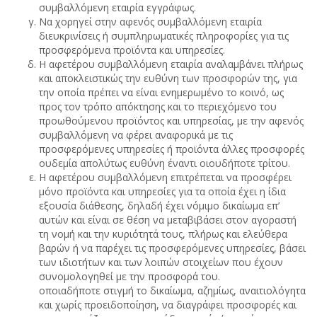
συμβαλλόμενη εταιρία εγγράφως.
Να χορηγεί στην αφενός συμβαλλόμενη εταιρία
διευκρινίσεις ή συμπληρωματικές πληροφορίες για τις
προσφερόμενα προϊόντα και υπηρεσίες.
Η αφετέρου συμβαλλόμενη εταιρία αναλαμβάνει πλήρως
και αποκλειστικώς την ευθύνη των προσφορών της, για
την οποία πρέπει να είναι ενημερωμένο το κοινό, ως
προς τον τρόπο απόκτησης και το περιεχόμενο του
προωθούμενου προϊόντος και υπηρεσίας, με την αφενός
συμβαλλόμενη να φέρει αναφορικά με τις
προσφερόμενες υπηρεσίες ή προϊόντα άλλες προσφορές
ουδεμία απολύτως ευθύνη έναντι οιουδήποτε τρίτου.
Η αφετέρου συμβαλλόμενη επιτρέπεται να προσφέρει
μόνο προϊόντα και υπηρεσίες για τα οποία έχει η ίδια
εξουσία διάθεσης, δηλαδή έχει νόμιμο δικαίωμα επ’
αυτών και είναι σε θέση να μεταβιβάσει στον αγοραστή
τη νομή και την κυριότητά τους, πλήρως και ελεύθερα
βαρών ή να παρέχει τις προσφερόμενες υπηρεσίες, βάσει
των ιδιοτήτων και των λοιπών στοιχείων που έχουν
συνομολογηθεί με την προσφορά του.
οποιαδήποτε στιγμή το δικαίωμα, αζημίως, αναιτιολόγητα
και χωρίς προειδοποίηση, να διαγράφει προσφορές και