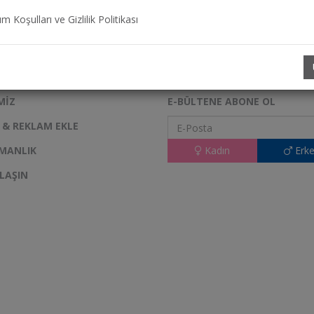
ım Koşulları ve Gizlilik Politikası
MIZ
E-BÜLTENE ABONE OL
K & REKLAM EKLE
MANLIK
Kadın
Erke
ULAŞIN