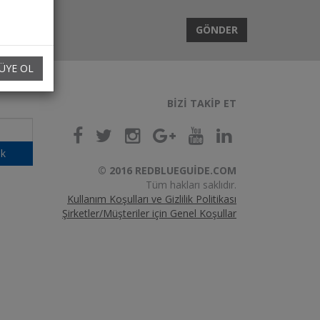
GÖNDER
ÜYE OL
BIZI TAKIP ET
k
© 2016 REDBLUEGUIDE.COM
Tüm hakları saklıdır.
Kullanım Koşulları ve Gizlilik Politikası
Şirketler/Müşteriler için Genel Koşullar