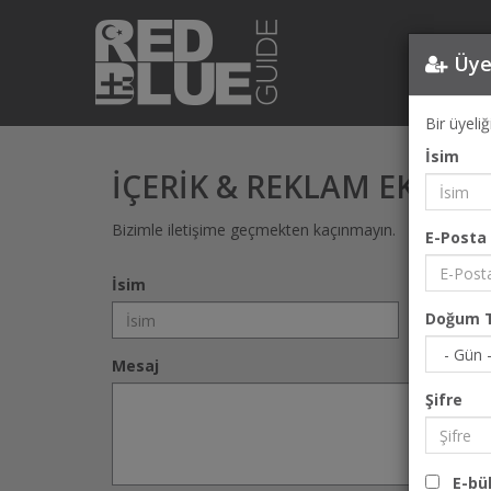
Üye
Bir üyeli
İsim
İÇERIK & REKLAM EKLE
Bizimle iletişime geçmekten kaçınmayın.
E-Posta
İsim
Şirket
Doğum T
Mesaj
Şifre
E-bül