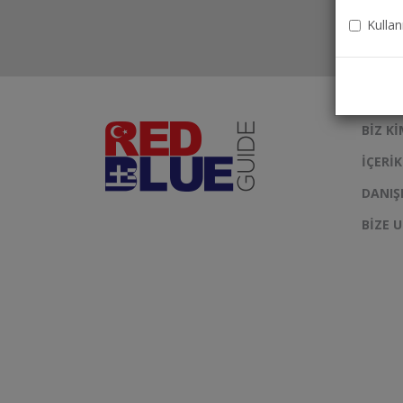
Kullan
BIZ KI
İÇERI
DANIŞ
BIZE 