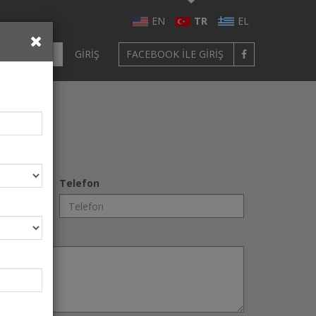
EN
TR
EL
ÜYE OL
GIRIŞ
FACEBOOK ILE GIRIŞ
Telefon