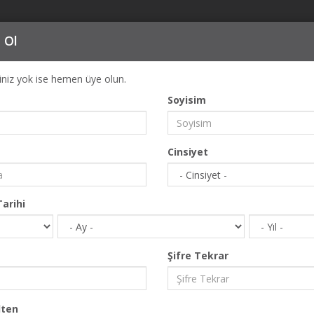
 Ol
ğiniz yok ise hemen üye olun.
Soyisim
Cinsiyet
E-Posta
arihi
Şifre Tekrar
ten