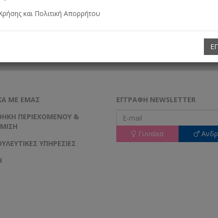
Χρήσης και Πολιτική Απορρήτου
Ε
ΚΆ ΜΕ ΕΜΆΣ
ΕΓΓΡΑΦΉ NEWSLETTER
ΉΚΗ ΠΕΡΙΕΧΟΜΈΝΟΥ &
ΜΙΣΗ
Γυναίκα
Ανδρ
ΥΛΕΥΤΙΚΈΣ ΥΠΗΡΕΣΊΕΣ
Η