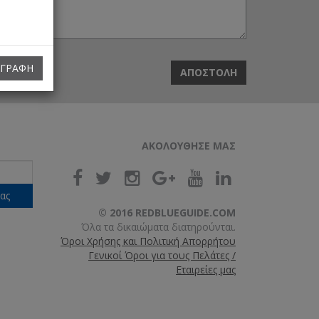
ΓΓΡΑΦΉ
ΑΠΟΣΤΟΛΉ
ΑΚΟΛΟΥΘΗΣΕ ΜΑΣ
ας
© 2016 REDBLUEGUIDE.COM
Όλα τα δικαιώματα διατηρούνται.
Όροι Χρήσης και Πολιτική Απορρήτου
Γενικοί Όροι για τους Πελάτες /
Εταιρείες μας