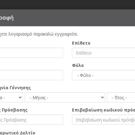
ραφή
ΕΓΓΡΑ
χετε λογαριασμό παρακαλώ εγγραφείτε.
Επίθετο
Φύλο
eşehir 2.Kısım
νία Γέννησης
ία
E-mail
ς Πρόσβασης
Επιβεβαίωση κωδικού πρό
ρωτικό Δελτίο