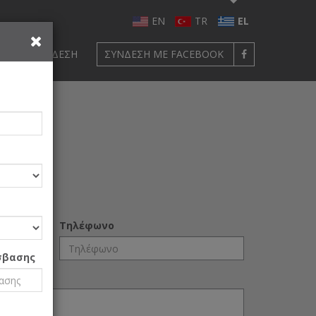
EN
TR
EL
ΦΉ
ΣΎΝΔΕΣΗ
ΣΎΝΔΕΣΗ ΜΕ FACEBOOK
Τηλέφωνο
σβασης