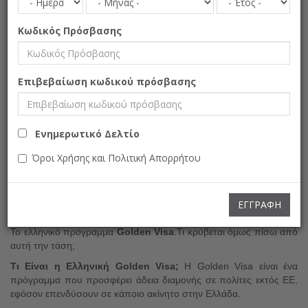
Κωδικός Πρόσβασης
Το Ευρωπαϊκό Όνειρο Ξεκινά
στην Ελλάδα
Επιβεβαίωση κωδικού πρόσβασης
Γιατί Τόσοι Πολλοί Τούρκοι Αγοράζουν Σπίτια στην Ελλάδα-Η
Έκρηξη της Golden Visa
Ελλάδα
Ενημερωτικό Δελτίο
Όροι Χρήσης και Πολιτική Απορρήτου
Μέχρι πριν λίγα χρόνια,
η Ελλάδα για πολλούς Τούρκους
σήμαινε μόνο σύντομες διακοπές και αποδράσεις τα
Σαββατοκύριακα.
Σήμερα όμως,
κάτι έχει αλλάξει. Όλο και
ΕΓΓΡΑΦΉ
περισσότεροι Τούρκοι δεν έρχονται απλώς ως επισκέπτες —
επενδύουν στην Ελλάδα, αγοράζοντας ακίνητα. Ο βασικός λόγος;
Το ελληνικό πρόγραμμα
Golden Visa
.Τι κρύβεται όμως πίσω από
αυτή την τάση;
Τι Είναι η Ελληνική Golden Visa;
Η Golden Visa είναι ένα
πρόγραμμα που προσφέρει άδεια διαμονής σε πολίτες εκτός ΕΕ,
εφόσον επενδύσουν σε κάποιο ακίνητο στην Ελλάδα.