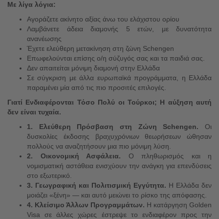
Με λίγα λόγια
:
Αγοράζετε ακίνητο αξίας άνω του ελάχιστου ορίου
Λαμβάνετε άδεια διαμονής 5 ετών, με δυνατότητα
ανανέωσης
Έχετε ελεύθερη μετακίνηση στη ζώνη Schengen
Επωφελούνται επίσης ο/η σύζυγός σας και τα παιδιά σας.
Δεν απαιτείται μόνιμη διαμονή στην Ελλάδα
Σε σύγκριση με άλλα ευρωπαϊκά προγράμματα, η Ελλάδα
παραμένει μία από τις πιο προσιτές επιλογές.
Γιατί Ενδιαφέρονται Τόσο Πολύ οι Τούρκοι; Η αύξηση αυτή
δεν είναι τυχαία.
1. Ελεύθερη Πρόσβαση στη Ζώνη Schengen
.
Οι
δυσκολίες έκδοσης βραχυχρόνιων θεωρήσεων ώθησαν
πολλούς να αναζητήσουν μια πιο μόνιμη λύση.
2. Οικονομική Ασφάλεια
.
Ο πληθωρισμός και η
νομισματική αστάθεια ενισχύουν την ανάγκη για επενδύσεις
στο εξωτερικό.
3. Γεωγραφική και Πολιτισμική Εγγύτητα
.
Η Ελλάδα δεν
μοιάζει «ξένη» — και αυτό μειώνει το ρίσκο της απόφασης.
4. Κλείσιμο Άλλων Προγραμμάτων
.
Η κατάργηση Golden
Visa σε άλλες χώρες έστρεψε το ενδιαφέρον προς την